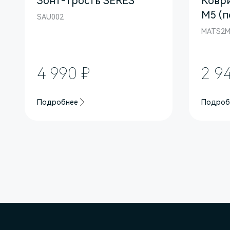
Зонт-трость SERES
Коври
M5 (п
SAU002
MATS2M
4 990 ₽
2 9
Подробнее
Подроб