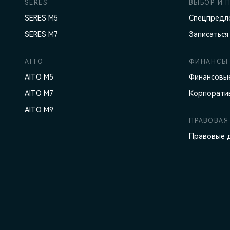
SERES
ВЫБОР И 
SERES M5
Спецпредл
SERES M7
Записаться
AITO
ФИНАНСЫ 
AITO M5
Финансовые
AITO M7
Корпорати
AITO M9
ПРАВОВАЯ
Правовые 