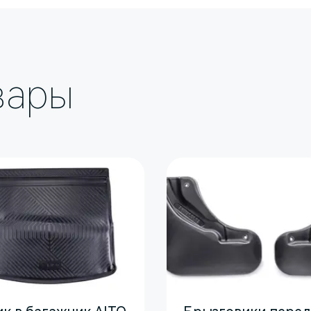
а крепления регулируется;
г.
вары