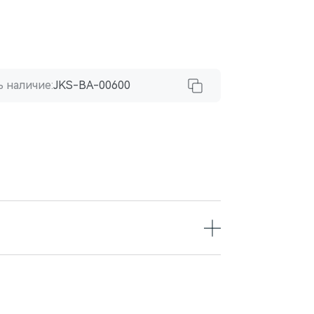
 наличие:
JKS-BA-00600
щью которого можно надежно
ета на спинках сидений SERES M7, а
 потери заряда во время поездки.
 при контакте и мгновенную зарядку