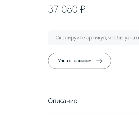
37 080 ₽
Скопируйте артикул, чтобы узнать
Узнать наличие
Описание
Автомобильный кронштейн, с помо
закрепить и менять положение планш
также пользоваться устройством без
Обеспечивает мгновенную фиксацию