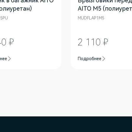
к в багажник AITO
Брызговики пере
олиуретан)
AITO M5 (полиурет
5PU
MUDFLAP1M5
40 ₽
2 110 ₽
нее
Подробнее