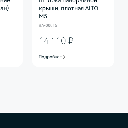
дние
Шторка панорамной
ан)
крыши, плотная AITO
M5
BA-00015
14 110 ₽
Подробнее