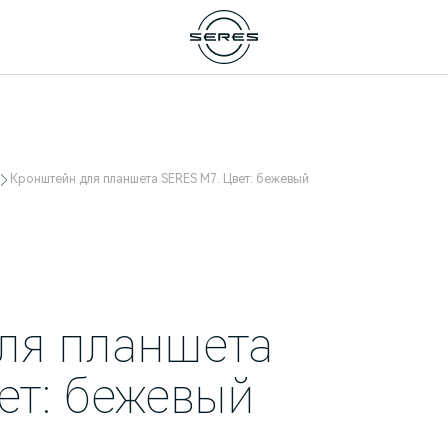
Кронштейн для планшета SERES M7. Цвет: бежевый
ля планшета
ет: бежевый