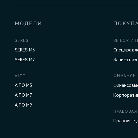
МОДЕЛИ
ПОКУП
SERES
ВЫБОР И 
SERES M5
Спецпредл
SERES M7
Записаться
AITO
ФИНАНСЫ 
AITO M5
Финансовые
AITO M7
Корпорати
AITO M9
ПРАВОВАЯ
Правовые 