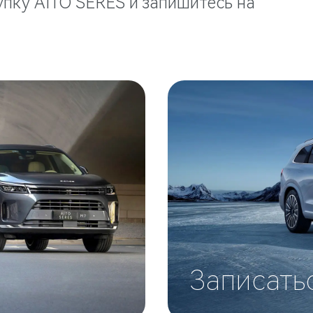
пку AITO SERES и запишитесь на
Записать