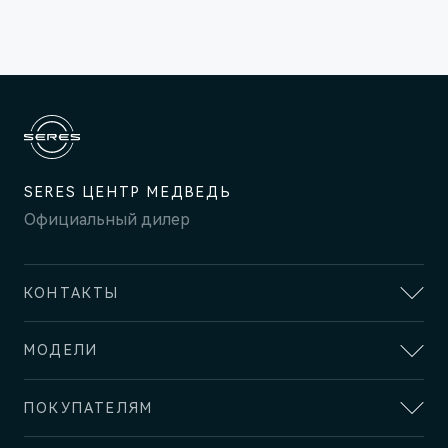
SERES ЦЕНТР МЕДВЕДЬ
M9
Флагманский интеллектуальный кроссовер
Официальный дилер
Скоро в продаже
КОНТАКТЫ
АДРЕС
МОДЕЛИ
Красноярск, ул. Караульная, д. 37
SERES
ОТДЕЛ ПРОДАЖ И СЕРВИСА
ПОКУПАТЕЛЯМ
SERES M5
+7 (391) 290-29-69