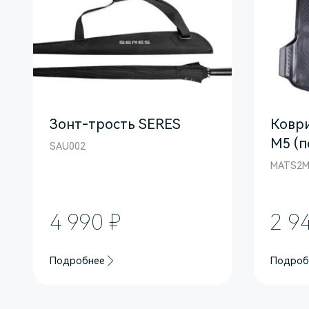
Зонт-трость SERES
Коври
M5 (п
SAU002
MATS2M
4 990 ₽
2 9
Подробнее
Подроб