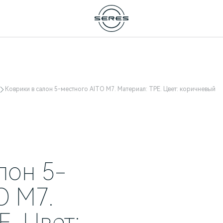
Коврики в салон 5-местного AITO M7. Материал: TPE. Цвет: коричневый
лон 5-
O M7.
E. Цвет: