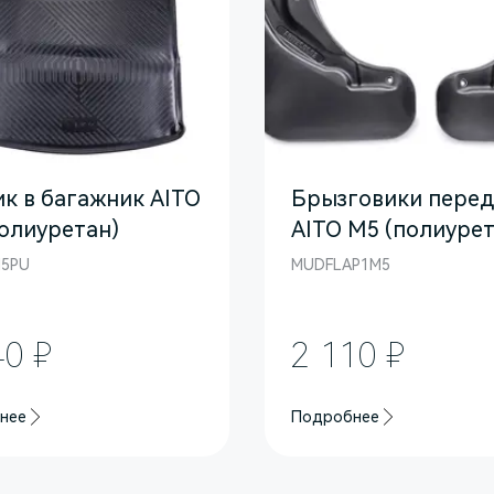
к в багажник AITO
Брызговики пере
олиуретан)
AITO M5 (полиурет
5PU
MUDFLAP1M5
40 ₽
2 110 ₽
нее
Подробнее