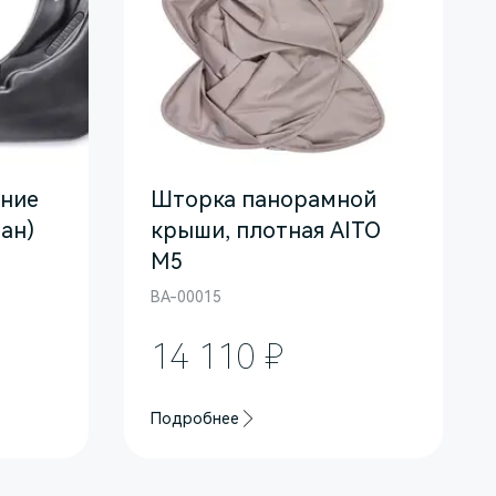
дние
Шторка панорамной
ан)
крыши, плотная AITO
M5
BA-00015
14 110 ₽
Подробнее