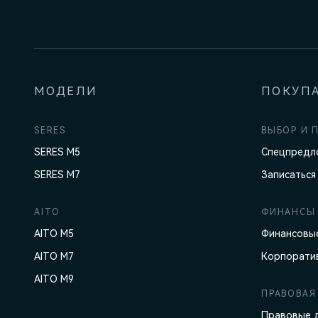
МОДЕЛИ
ПОКУП
SERES
ВЫБОР И 
SERES M5
Спецпредл
SERES M7
Записаться
AITO
ФИНАНСЫ 
AITO M5
Финансовые
AITO M7
Корпорати
AITO M9
ПРАВОВАЯ
Правовые 