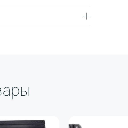
Ковры
AITO M7
коричневый
Полиуретан (TPE)
деально прилегают, не
 обеспечивает повышенную
ции даже в условиях длительного
егко очищаются и моются. Благодаря
еют цельнолитую конструкцию с 3D-
ими канавками, которые эффективно
ищая салон от загрязнений.
вары