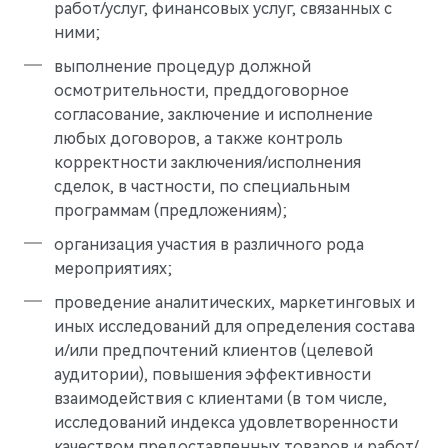
работ/услуг, финансовых услуг, связанных с
ними;
выполнение процедур должной
осмотрительности, преддоговорное
согласование, заключение и исполнение
любых договоров, а также контроль
корректности заключения/исполнения
сделок, в частности, по специальным
программам (предложениям);
организация участия в различного рода
мероприятиях;
M7
проведение аналитических, маркетинговых и
Представительский кроссовер
иных исследований для определения состава
и/или предпочтений клиентов (целевой
аудитории), повышения эффективности
взаимодействия с клиентами (в том числе,
исследований индекса удовлетворенности
качеством предоставленных товаров и работ/