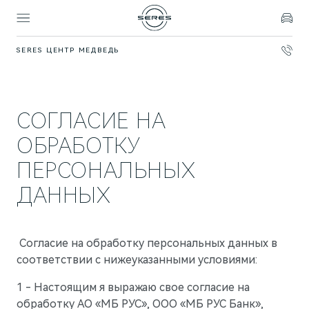
SERES ЦЕНТР МЕДВЕДЬ
Покупателям
Владельцам
Модели
Бренд
СОГЛАСИЕ НА
SERES
ВЫБОР И ПОКУПКА
СЕРВИС
О БРЕНДЕ
ОБРАБОТКУ
Спецпредложения
Официальный сервис
AITO SERES
ПЕРСОНАЛЬНЫХ
Записаться на тест-драйв
Техническое обслуживание
О дилерском центре
ДАННЫХ
Запасные части
Контакты
ФИНАНСЫ И УСЛУГИ
Записаться на сервис
Реквизиты
Финансовые услуги
Согласие на обработку персональных данных в
Правовая информация
соответствии с нижеуказанными условиями:
Корпоративным клиентам
ПОДДЕРЖКА
Помощь на дороге
1 - Настоящим я выражаю свое согласие на
СОБЫТИЯ
ПРАВОВАЯ ИНФОРМАЦИЯ
обработку АО «МБ РУС», ООО «МБ РУС Банк»,