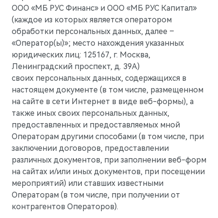
Гарантия
Новости дилерского центра
Правовые документы
ООО «МБ РУС Финанс» и ООО «МБ РУС Капитал»
M5
Стильный спортивный кроссовер
(каждое из которых является оператором
Руководства по эксплуатации
Новости компании
от 5 800 000 ₽
обработки персональных данных, далее –
СМИ о нас
«Оператор(ы)»; место нахождения указанных
АКСЕССУАРЫ
юридических лиц: 125167, г. Москва,
Блогеры о нас
Коллекция
Ленинградский проспект, д. 39А)
своих персональных данных, содержащихся в
Технические аксессуары
ПАРТНЕРЫ
настоящем документе (в том числе, размещенном
Колеса в сборе
МТС
на сайте в сети Интернет в виде веб-формы), а
также иных своих персональных данных,
Телематические системы
PlayAuto
предоставленных и предоставляемых мной
Операторам другими способами (в том числе, при
Системы зарядки
заключении договоров, предоставлении
различных документов, при заполнении веб-форм
на сайтах и/или иных документов, при посещении
мероприятий) или ставших известными
M7
Представительский кроссовер
Операторам (в том числе, при получении от
от 6 090 000 ₽
контрагентов Операторов).