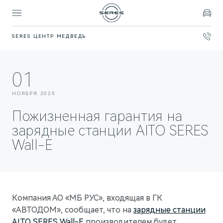
SERES ЦЕНТР МЕДВЕДЬ
Покупателям
Владельцам
Модели
Бренд
01
SERES
ВЫБОР И ПОКУПКА
СЕРВИС
О БРЕНДЕ
НОЯБРЯ 2025
Спецпредложения
Официальный сервис
AITO SERES
Пожизненная гарантия на
Записаться на тест-драйв
Техническое обслуживание
О дилерском центре
зарядные станции AITO SERES
Wall-E
Запасные части
Контакты
ФИНАНСЫ И УСЛУГИ
Записаться на сервис
Реквизиты
Финансовые услуги
Правовая информация
Корпоративным клиентам
ПОДДЕРЖКА
Компания АО «МБ РУС», входящая в ГК
Помощь на дороге
СОБЫТИЯ
«АВТОДОМ», сообщает, что на
зарядные станции
ПРАВОВАЯ ИНФОРМАЦИЯ
AITO SERES Wall-E
производителем будет