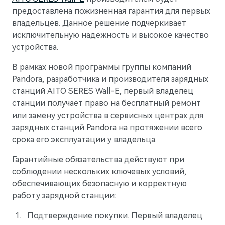
Гарантия
Новости дилерского центра
Правовые документы
предоставлена пожизненная гарантия для первых
M5
Стильный спортивный кроссовер
Руководства по эксплуатации
Новости компании
владельцев. Данное решение подчеркивает
от 5 800 000 ₽
исключительную надежность и высокое качество
СМИ о нас
устройства.
АКСЕССУАРЫ
Блогеры о нас
Коллекция
В рамках новой программы группы компаний
Pandora, разработчика и производителя зарядных
Технические аксессуары
ПАРТНЕРЫ
станций AITO SERES Wall-E, первый владелец
Колеса в сборе
МТС
станции получает право на бесплатный ремонт
или замену устройства в сервисных центрах для
Телематические системы
PlayAuto
зарядных станций Pandora на протяжении всего
срока его эксплуатации у владельца.
Системы зарядки
Гарантийные обязательства действуют при
соблюдении нескольких ключевых условий,
обеспечивающих безопасную и корректную
работу зарядной станции:
M7
Представительский кроссовер
от 6 090 000 ₽
Подтверждение покупки. Первый владелец