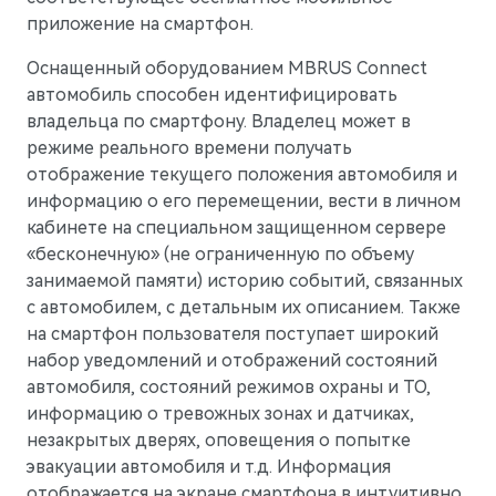
приложение на смартфон.
Оснащенный оборудованием MBRUS Connect
автомобиль способен идентифицировать
владельца по смартфону. Владелец может в
режиме реального времени получать
отображение текущего положения автомобиля и
информацию о его перемещении, вести в личном
кабинете на специальном защищенном сервере
«бесконечную» (не ограниченную по объему
занимаемой памяти) историю событий, связанных
с автомобилем, с детальным их описанием. Также
M7
на смартфон пользователя поступает широкий
Представительский кроссовер
набор уведомлений и отображений состояний
автомобиля, состояний режимов охраны и ТО,
информацию о тревожных зонах и датчиках,
незакрытых дверях, оповещения о попытке
эвакуации автомобиля и т.д. Информация
отображается на экране смартфона в интуитивно