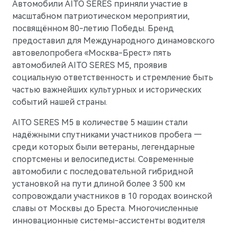
Гарантия
Новости дилерского центра
Автомобили AITO SERES приняли участие в
Правовые документы
масштабном патриотическом мероприятии,
M5
Стильный спортивный кроссовер
Руководства по эксплуатации
Новости компании
посвящённом 80-летию Победы. Бренд
от 5 800 000 ₽
предоставил для Международного динамовского
СМИ о нас
АКСЕССУАРЫ
автовелопробега «Москва-Брест» пять
Блогеры о нас
автомобилей AITO SERES M5, проявив
Коллекция
социальную ответственность и стремление быть
Технические аксессуары
ПАРТНЕРЫ
частью важнейших культурных и исторических
событий нашей страны.
Колеса в сборе
МТС
AITO SERES M5 в количестве 5 машин стали
Телематические системы
PlayAuto
надёжными спутниками участников пробега —
Системы зарядки
среди которых были ветераны, легендарные
спортсмены и велосипедисты. Современные
автомобили с последовательной гибридной
установкой на пути длиной более 3 500 км
сопровождали участников в 10 городах воинской
M7
Представительский кроссовер
славы от Москвы до Бреста. Многочисленные
от 6 090 000 ₽
инновационные системы-ассистенты водителя