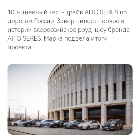
Гарантия
Новости дилерского центра
Правовые документы
M5
100-дневный тест-драйв AITO SERES по
Стильный спортивный кроссовер
Руководства по эксплуатации
Новости компании
от 5 800 000 ₽
дорогам России. Завершилось первое в
СМИ о нас
истории всероссийское роуд-шоу бренда
АКСЕССУАРЫ
Блогеры о нас
AITO SERES. Марка подвела итоги
Коллекция
проекта.
Технические аксессуары
ПАРТНЕРЫ
Колеса в сборе
МТС
Телематические системы
PlayAuto
Системы зарядки
M7
Представительский кроссовер
от 6 090 000 ₽