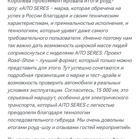
Королева прокомментировала итоги роуд-
шоу:
«AITO SERES – марка, которая обречена на
успех в России благодаря и своим техническим
характеристикам, и премиальностью исполнения, и
технологиям, которые удивят даже самого
требовательного пользователя. Именно поэтому нам
так важно дать возможность широкой массе людей
соприкоснуться с моделями AITO SERES. Проект
M9
Road-Show – лучший формат, который только можно
Флагманский интеллектуальный кроссовер
представить для этого. Тут успешно сочетаются и
Скоро в продаже
подробная презентация о марке и тест-драйв и
возможность проверить автомобили в реальных
условиях эксплуатации. Согласитесь, 15 000 км, это
серьезный маршрут, особенно для электрического
транспорта, который AITO SERES с легкостью
преодолели благодаря технологии
последовательного гибрида. Мы очень довольны
итогами роуд-шоу и отзывами гостей мероприятий».