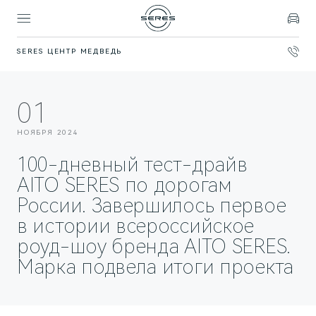
SERES ЦЕНТР МЕДВЕДЬ
Покупателям
Владельцам
Модели
Бренд
01
SERES
ВЫБОР И ПОКУПКА
СЕРВИС
О БРЕНДЕ
НОЯБРЯ 2024
Спецпредложения
Официальный сервис
AITO SERES
100-дневный тест-драйв
Записаться на тест-драйв
Техническое обслуживание
О дилерском центре
AITO SERES по дорогам
России. Завершилось первое
Запасные части
Контакты
ФИНАНСЫ И УСЛУГИ
в истории всероссийское
Записаться на сервис
Реквизиты
Финансовые услуги
роуд-шоу бренда AITO SERES.
Правовая информация
Марка подвела итоги проекта
Корпоративным клиентам
ПОДДЕРЖКА
Помощь на дороге
СОБЫТИЯ
ПРАВОВАЯ ИНФОРМАЦИЯ