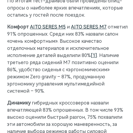
По итогам тест-драйвов были проведены блиц-
опросы о наиболее ярких впечатлениях, которые
остались у гостей после поездок.
Комфорт
AITO SERES M5
и
AITO SERES M7
отметил
91% опрошенных. Среди них 83% назвали салон
«очень комфортным». Высокое качество
отделочных материалов и исключительное
исполнение деталей выделили 80%
[1]
. Наличие
третьего ряда сидений М7 позитивно оценили
86%, удобство сиденья с «эргономическим»
режимом Zero gravity – 87%, продуманную
эргономику управления мультимедийной
системой – 90%.
Динамику
гибридных кроссоверов назвали
впечатляющей 83% опрошенных. В том числе 93%
высоко оценили быстрый разгон, 75% похвалили
эти автомобили за хорошую маневренность, за
наличие выбора режимов работы силовой