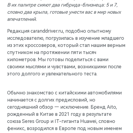
Гарантия
Новости дилерского центра
Правовые документы
В их палитре сияют два гибрида-близнеца: 5 и 7,
M5
Стильный спортивный кроссовер
словно два крыла, готовые унести вас в мир новых
Руководства по эксплуатации
Новости компании
от 5 800 000 ₽
впечатлений.
СМИ о нас
АКСЕССУАРЫ
Редакция caranddriver.ru, подобно опытному
Блогеры о нас
исследователю, погрузилась в изучение младшего
Коллекция
из этих кроссоверов, который стал нашим верным
Технические аксессуары
ПАРТНЕРЫ
спутником на протяжении пяти тысяч
километров. Мы готовы поделиться с вами
Колеса в сборе
МТС
своими мыслями и чувствами, возникшими после
Телематические системы
PlayAuto
этого долгого и увлекательного теста.
Системы зарядки
Обычно знакомство с китайскими автомобилями
начинается с долгих предисловий, но
сегодняшний обзор — исключение. Бренд Aito,
рожденный в Китае в 2021 году в результате
M7
Представительский кроссовер
союза Seres Group и IT-гиганта Huawei, словно
от 6 090 000 ₽
феникс, возродился в Европе под новым именем