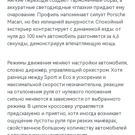
мягкие переходы создают гармоничный образ, а
аккуратные светодиодные «глазки» придают ему
очарование. Профиль напоминает силуэт Porsche
Macan, но без излишней вычурности. Спокойный
экстерьер контрастирует с динамикой езды: от
нуля до 100 км/ч автомобиль разгоняется за 4,6
секунды, демонстрируя впечатляющую мощь.
M9
Флагманский интеллектуальный кроссовер
Режимы движения меняют настройки автомобиля,
Скоро в продаже
словно дирижёр, управляющий оркестром. Хотя
разница между Sport и Eco в ускорении и
максимальной скорости незначительна, реакции
на отклонения руля от нулевого положения
сильно меняются в зависимости от выбранного
режима. В целом кроссовер управляется
предсказуемо и приятно, хотя иногда возникает
ощущение пустоты руля при резких манёврах,
свойственное большому количеству автомобилей