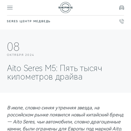
SERES ЦЕНТР МЕДВЕДЬ
Покупателям
Владельцам
Модели
Бренд
08
SERES
ВЫБОР И ПОКУПКА
СЕРВИС
О БРЕНДЕ
ОКТЯБРЯ 2024
Спецпредложения
Официальный сервис
AITO SERES
Aito Seres М5: Пять тысяч
Записаться на тест-драйв
Техническое обслуживание
О дилерском центре
километров драйва
Запасные части
Контакты
ФИНАНСЫ И УСЛУГИ
Записаться на сервис
Реквизиты
Финансовые услуги
В июле, словно синяя утренняя звезда, на
Правовая информация
Корпоративным клиентам
ПОДДЕРЖКА
российском рынке появился новый китайский бренд
Помощь на дороге
— Aito Seres, чьи автомобили, словно драгоценные
СОБЫТИЯ
ПРАВОВАЯ ИНФОРМАЦИЯ
камни, были огранены для Европы под маркой Aito.